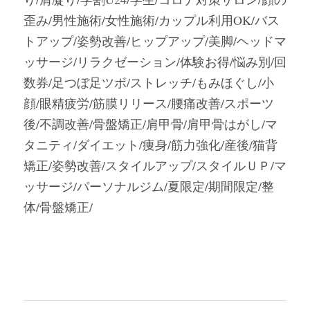
歪み/男性施術/女性施術/カップル利用OK/バス
トアップ/姿勢改善/ヒップアップ/美脚/ヘッドマ
ッサージ/リラクゼーション/体験お得/悩み別/回
数券/足つぼ足ツボ/ストレッチ/もみほぐし/小
顔/眼精疲労/筋膜リリース/腰痛改善/スポーツ
後/不調改善/骨盤矯正/肩甲骨/肩甲骨はがし/マ
タニティ/ダイエット/痩身/筋力強化/産後/猫背
矯正/姿勢改善/スタイルアップ/スタイルＵＰ/マ
ッサージ/パーソナルジム/夏限定/期間限定/整
体/骨盤矯正/