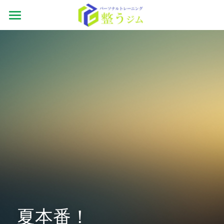
ホーム
ジムの特徴
お客様の声
フォトギャラリー
体験の内容
トレーナー紹介
システム
アクセス
夏本番！
お問い合わせ