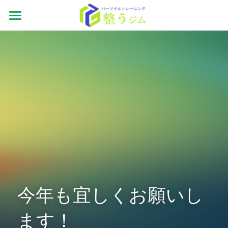
ホーム
ジムの特徴
お客様の声
フォトギャラリー
体験の内容
トレーナー紹介
システム
今年も宜しくお願いし
アクセス
ます！
お問い合わせ