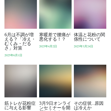
6月は不調が増
寒暖差で腰痛が
体温と花粉の関
える？「冷え・
悪化する！？
係性について
むくみ・だる
2025年4月2日
2025年3月24日
さ」対策
2025年6月1日
筋トレが花粉症
3月9日オンライ
その症状…原因
に与える影響
ンセミナーを開
は冷えか