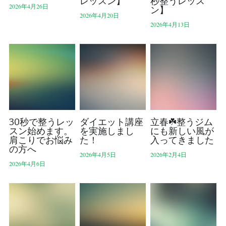
レッスン】
秒整うレッス
2026年4月26日
ン】
2026年4月20日
美鈴が丘店のご案内
2026年4月13日
検索
お問い合わせ
30秒で整うレッ
ダイエット講座
立春☘️整うジム
スン始めます。
を実施しまし
にも新しい風が
肩こりでお悩み
た！
入ってきました
の方へ
2026年4月5日
2026年2月4日
2026年4月6日