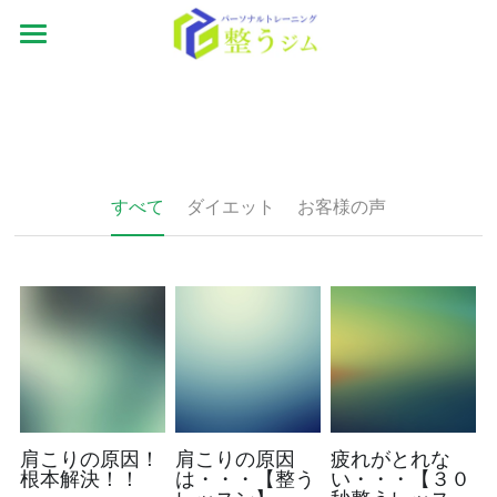
ホーム
ジムの特徴
お客様の声
すべて
ダイエット
お客様の声
フォトギャラリー
体験の内容
トレーナー紹介
システム
アクセス
肩こりの原因！
肩こりの原因
疲れがとれな
根本解決！！
は・・・【整う
い・・・【３０
お問い合わせ